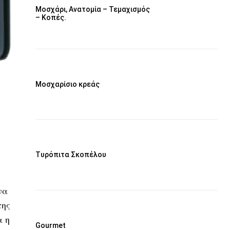
Μοσχάρι, Ανατομία – Τεμαχισμός
– Κοπές.
|
Μοσχαρίσιο κρεάς
Τυρόπιτα Σκοπέλου
να
της
α η
Gourmet