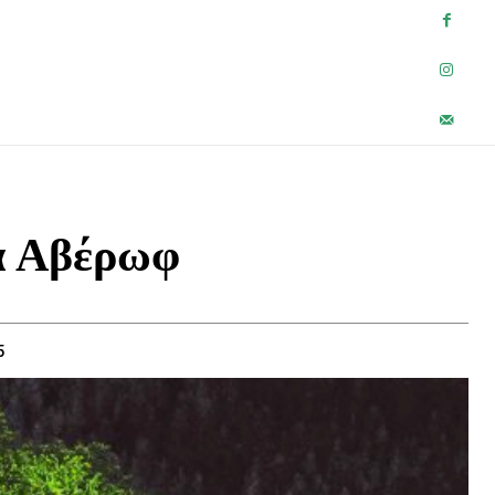
ΗΣΕΙΣ
ΠΡΟΤΑΣΕΙΣ
PRESS
ΕΠΙΚΟΙΝΩΝΙΑ
MORE
μα Αβέρωφ
5