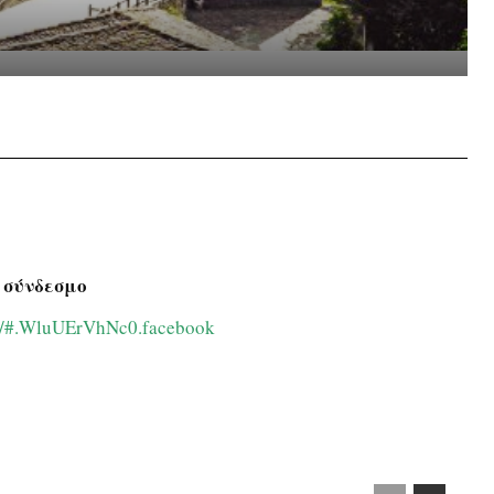
hatsApp
 σύνδεσμο
elo/#.WluUErVhNc0.facebook