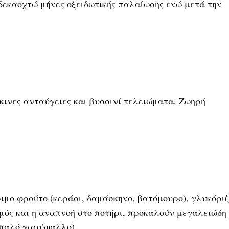
δεκαοχτώ μήνες οξειδωτικής παλαίωσης ενώ μετά την
ινες ανταύγειες και βυσσινί τελειώματα. Ζωηρή
μο φρούτο (κεράσι, δαμάσκηνο, βατόμουρο), γλυκόριζ
σμός και η αναπνοή στο ποτήρι, προκαλούν μεγαλειώδη
απαλό γαρύφαλλο).