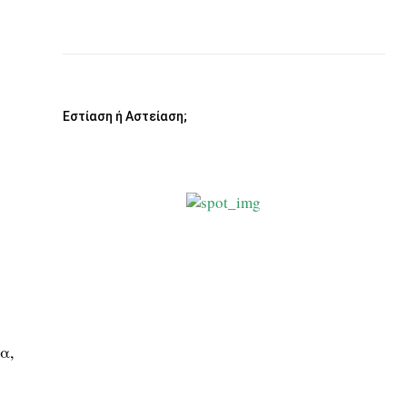
Εστίαση ή Αστείαση;
α,